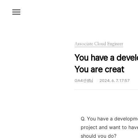
본문 바로가기
Associate Cloud Engineer
You have a devel
You are creat
GA4선생님
2024. 6. 7. 17:57
Q. You have a developme
project and want to hav
should you do?