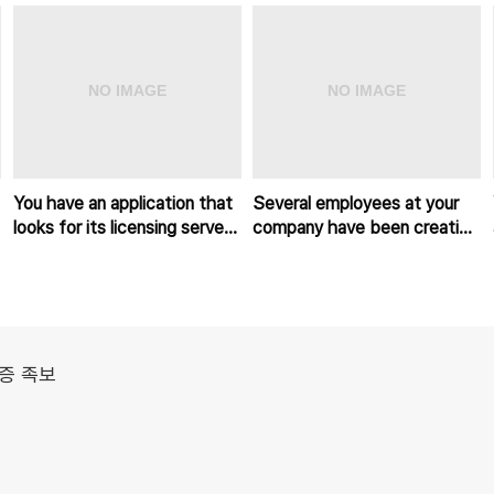
You have an application that
Several employees at your
looks for its licensing server
company have been creating
on the IP 10.0.3.21.
projects with Cloud Platfor
증 족보