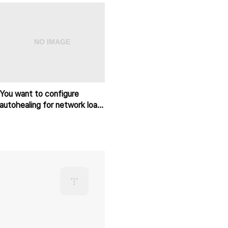
You want to configure
autohealing for network load
balancing for a group of
Comp