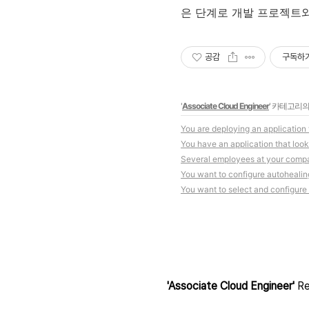
은 단계로 개발 프로젝트와
공감
구독하
'
Associate Cloud Engineer
' 카테고리의
You are deploying an application
You have an application that looks
Several employees at your compa
You want to configure autohealin
You want to select and configure a
'Associate Cloud Engineer'
Re