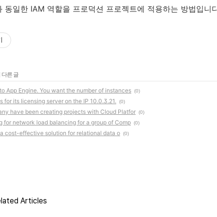
 동일한 IAM 역할을 프로덕션 프로젝트에 적용하는 방법입니다
기
 다른 글
 to App Engine. You want the number of instances
(0)
 for its licensing server on the IP 10.0.3.21.
(0)
ny have been creating projects with Cloud Platfor
(0)
g for network load balancing for a group of Comp
(0)
 cost-effective solution for relational data o
(0)
lated Articles