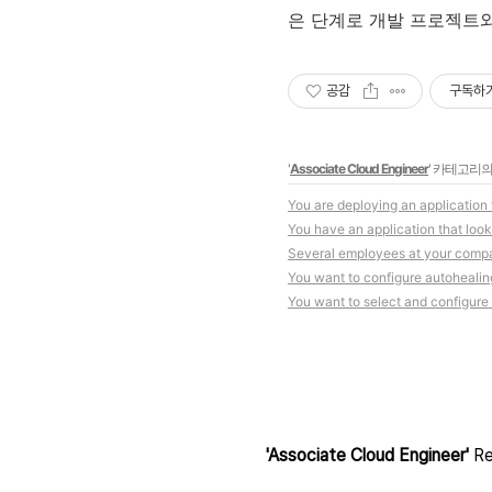
은 단계로 개발 프로젝트와
공감
구독하
'
Associate Cloud Engineer
' 카테고리의
You are deploying an application
You have an application that looks
Several employees at your compa
You want to configure autohealin
You want to select and configure a
'Associate Cloud Engineer'
Re