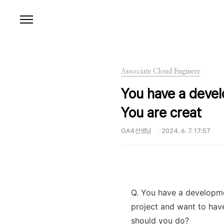
본문 바로가기
Associate Cloud Engineer
You have a devel
You are creat
GA4선생님
2024. 6. 7. 17:57
Q. You have a developme
project and want to hav
should you do?