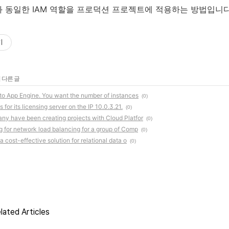
 동일한 IAM 역할을 프로덕션 프로젝트에 적용하는 방법입니다
기
 다른 글
 to App Engine. You want the number of instances
(0)
 for its licensing server on the IP 10.0.3.21.
(0)
ny have been creating projects with Cloud Platfor
(0)
g for network load balancing for a group of Comp
(0)
 cost-effective solution for relational data o
(0)
lated Articles