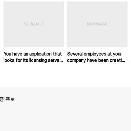
You have an application that
Several employees at your
looks for its licensing server
company have been creating
on the IP 10.0.3.21.
projects with Cloud Platfor
증 족보