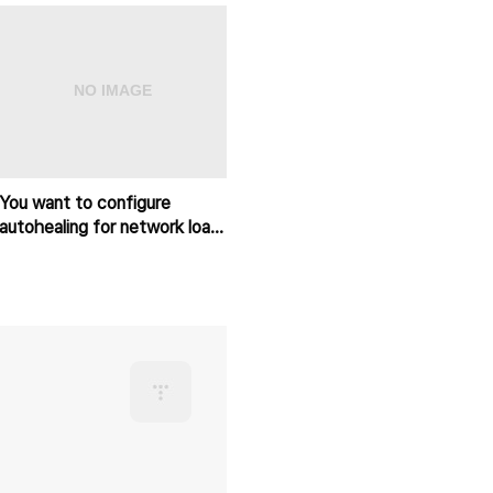
You want to configure
autohealing for network load
balancing for a group of
Comp