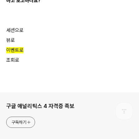
하고 보고하나요?
세션으로
뷰로
이벤트로
조회로
로그 정보
구글 애널리틱스 4 자격증 족보
구독하기