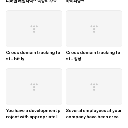
니버설 애널리틱스 속성의 주요 차
하이퍼링크
이점은 무엇인가요?
Cross domain tracking te
Cross domain tracking te
st - bit.ly
st - 정상
You have a development p
Several employees at your
roject with appropriate IA
company have been creati
M roles defined. You are c
ng projects with Cloud Pla