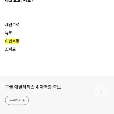
하고 보고하나요?
세션으로
뷰로
이벤트로
조회로
로그 정보
구글 애널리틱스 4 자격증 족보
구독하기