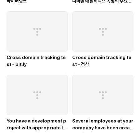
하이퍼링크
니버설 애널리틱스 속성의 주요 차
이점은 무엇인가요?
Cross domain tracking te
Cross domain tracking te
st - bit.ly
st - 정상
You have a development p
Several employees at your
roject with appropriate IA
company have been creati
M roles defined. You are c
ng projects with Cloud Pla