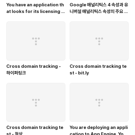
You have an application th
Google 애널리틱스 4 속성과 유
at looks for its licensing s
니버설 애널리틱스 속성의 주요 차
erver on the IP 10.0.3.21.
이점은 무엇인가요?
Cross domain tracking -
Cross domain tracking te
하이퍼링크
st - bit.ly
Cross domain tracking te
You are deploying an appli
st - 정상
cation to App Engine. You