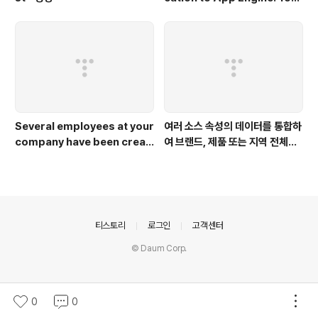
want the number of instan
ces
Several employees at your
여러 소스 속성의 데이터를 통합하
company have been creati
여 브랜드, 제품 또는 지역 전체에
ng projects with Cloud Pla
서의 비즈니스 상황을 포괄적으로
tfor
보여주는 새 데이터 세트를 만들려
면 어떤 애널리틱스 360 기능을
사용해야 하나요?
의안내
티스토리
로그인
고객센터
© Daum Corp.
0
0