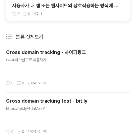
사용자가 내 앱 또는 웹사이트와 상호작용하는 방식에 대
한 일반적인 질문에 대해 정보를 제공해주는 미리 준비된
0
0
조회
1
카드를 찾고자 합니다. 어느 섹션에서 찾아야 하나요?
분류 전체보기
주요 글 목록
Cross domain tracking - 하이퍼링크
글 내용
GA4 데모샵으로 이동하기
작성시간
0
0
2024. 9. 19.
Cross domain tracking test - bit.ly
글 내용
https://bit.ly/4daMxxZ
작성시간
0
0
2024. 9. 19.