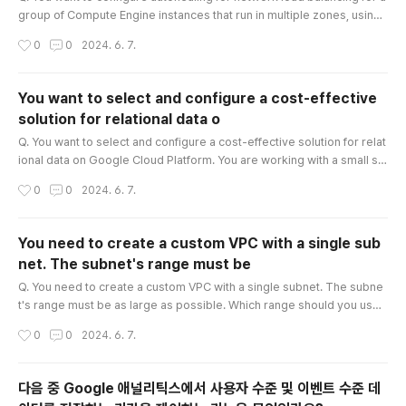
group of Compute Engine instances that run in multiple zones, using t
he fewest possible steps. You need to configure re-creation of VMs
작성시간
0
0
2024. 6. 7.
if they are unresponsive after 3 attempts of 10 seconds each. What s
hould you do? A. Create an HTTP load balancer with a backend confi
guration that references an existing instance group. Set t..
You want to select and configure a cost-effective
solution for relational data o
글 내용
Q. You want to select and configure a cost-effective solution for relat
ional data on Google Cloud Platform. You are working with a small se
t of operational data in one geographic location. You need to support
작성시간
0
0
2024. 6. 7.
point-in-time recovery. What should you do? A. Select Cloud SQL (M
ySQL). Verify that the enable binary logging option is selected. B. Sel
ect Cloud SQL (MySQL). Select the create failover re..
You need to create a custom VPC with a single sub
net. The subnet's range must be
글 내용
Q. You need to create a custom VPC with a single subnet. The subne
t's range must be as large as possible. Which range should you use?
사용자 정의 VPC를 단일 서브넷으로 만들어야 합니다. 서브넷의 범위는 가능한 한
작성시간
0
0
2024. 6. 7.
커야 합니다. 어떤 범위를 사용해야 합니까? A. 0.0.0.0/0 B. 10.0.0.0/8 C. 172.1
6.0.0/12 D. 192.168.0.0/16 정답과 설명:정답은 B. 10.0.0.0/8 입니다. 이유: 사
용자 정의 VPC는 클라우드 제공업체(Google Cloud, AWS, Azure 등)에서 제공
다음 중 Google 애널리틱스에서 사용자 수준 및 이벤트 수준 데
하는 네트워킹 기능으로, 사용자가 자신의 가상 네트워크를 정의하고 제어할 수 ..