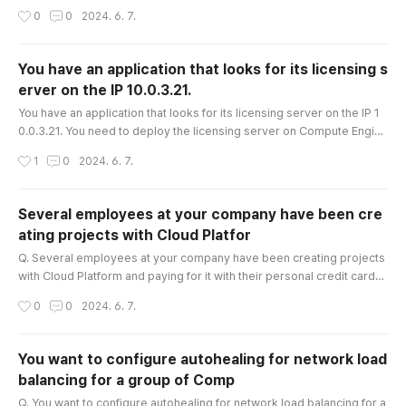
unoccupied instances at all times. Which scaling type should you us
작성시간
0
0
2024. 6. 7.
e? A. Manual Scaling with 3 instances. B. Basic Scaling with min_instan
ces set to 3. C. Basic Scaling with max_instances set to 3. D. Automati
c Scaling with min_idle_instances set to 3. 문제 번역애플리케..
You have an application that looks for its licensing s
erver on the IP 10.0.3.21.
글 내용
You have an application that looks for its licensing server on the IP 1
0.0.3.21. You need to deploy the licensing server on Compute Engin
e. You do not want to change the configuration of the application and
작성시간
1
0
2024. 6. 7.
want the application to be able to reach the licensing server. What sh
ould you do? A. Reserve the IP 10.0.3.21 as a static internal IP addres
s using gcloud and assign it to the licensing serv..
Several employees at your company have been cre
ating projects with Cloud Platfor
글 내용
Q. Several employees at your company have been creating projects
with Cloud Platform and paying for it with their personal credit cards,
which the company reimburses. The company wants to centralize all
작성시간
0
0
2024. 6. 7.
these projects under a single, new billing account. What should you d
o? A. Contact cloud-billing@google.com with your bank account deta
ils and request a corporate billing account for your company..
You want to configure autohealing for network load
balancing for a group of Comp
글 내용
Q. You want to configure autohealing for network load balancing for a