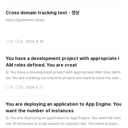
Cross domain tracking test - 정상
글 내용
https://ga4demo.shop/
작성시간
0
0
2024. 9. 19.
You have a development project with appropriate I
AM roles defined. You are creat
글 내용
Q. You have a development project with appropriate IAM roles defin
ed. You are creating a production project and want to have the same
IAM roles on the new project, using the fewest possible steps. What
작성시간
0
0
2024. 6. 7.
should you do? A. Use gcloud iam roles copy and specify the produc
tion project as the destination project. B. Use gcloud iam roles copy
and specify your organization as the destination organizatio..
You are deploying an application to App Engine. You
want the number of instances
글 내용
Q. You are deploying an application to App Engine. You want the num
ber of instances to scale based on request rate. You need at least 3