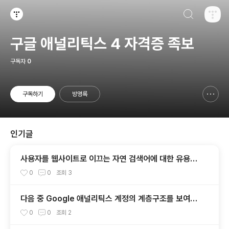
검색하기
티스토리
구글 애널리틱스 4 자격증 족보
구독자
0
구독하기
방명록
신고하기 레이어
열기
인기글
사용자를 웹사이트로 이끄는 자연 검색어에 대한 유용한
정보를 얻고자 하는 경우 애널리틱스와 연결해야 하는 플
0
0
조회
3
랫폼은 무엇인가요?
다음 중 Google 애널리틱스 계정의 계층구조를 보여주
는 구성은 무엇인가요?
0
0
조회
2